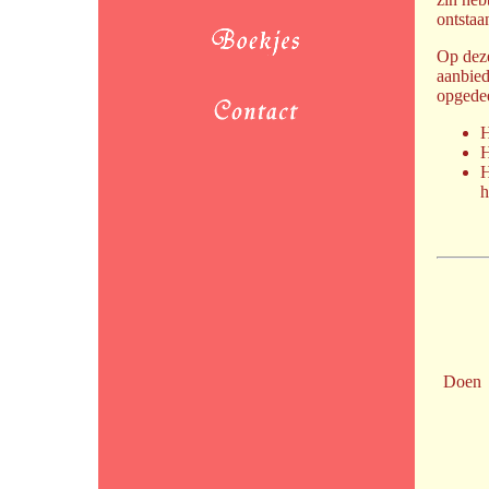
ontstaa
Op deze
aanbied
opgedee
H
H
H
h
Doen