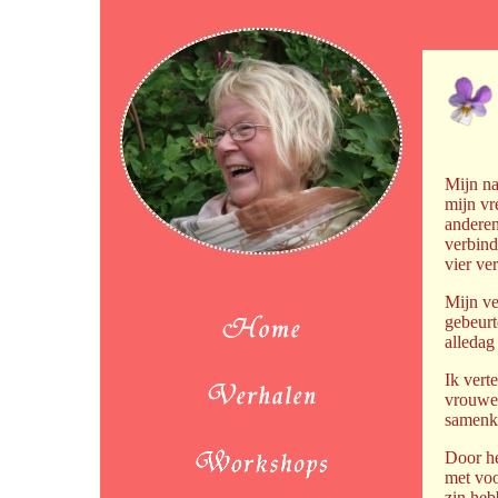
Mijn na
mijn vr
anderen
verbind
vier ve
Mijn ve
gebeurt
alledag
Ik vert
vrouwe
samenk
Door he
met voo
zin heb