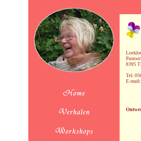
Loeklo
Pastoor
8395 T
Tel: 0
E-mail
Ontwe